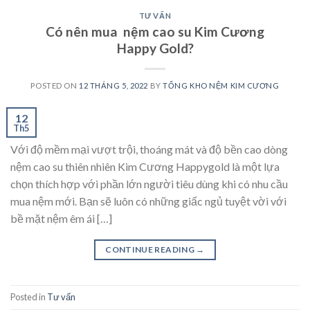
TƯ VẤN
Có nên mua nệm cao su Kim Cương
Happy Gold?
POSTED ON
12 THÁNG 5, 2022
BY
TỔNG KHO NỆM KIM CƯƠNG
12
Th5
Với độ mềm mại vượt trội, thoáng mát và độ bền cao dòng
nệm cao su thiên nhiên Kim Cương Happygold là một lựa
chọn thích hợp với phần lớn người tiêu dùng khi có nhu cầu
mua nệm mới. Bạn sẽ luôn có những giấc ngủ tuyệt vời với
bề mặt nệm êm ái […]
CONTINUE READING
→
Posted in
Tư vấn