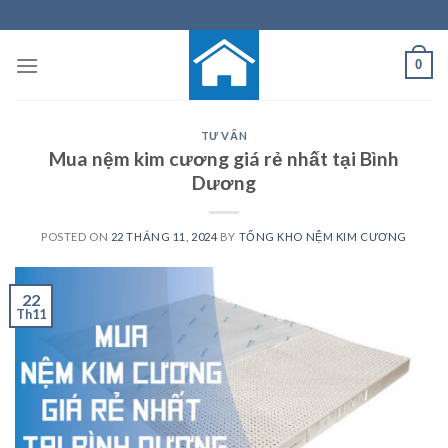
Skip
to
content
0
TƯ VẤN
Mua nệm kim cương giá rẻ nhất tại Bình
Dương
POSTED ON
22 THÁNG 11, 2024
BY
TỔNG KHO NỆM KIM CƯƠNG
22
Th11