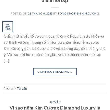
điểm nổi bật
POSTED ON
21 THÁNG 6, 2023
BY
TỔNG KHO NỆM KIM CƯƠNG
21
Th6
Giấc ngủ là yếu tố vô cùng quan trọng để duy trì sức khỏe và
sự thịnh vượng. Trong số nhiều lựa chọn nệm, nệm cao su
Kim Cương đã thu hút sự chú ý với những đặc điểm đáng chú
ý. Với sự kết hợp hoàn hảo giữa yếu tố thành phần chế tạo
[…]
CONTINUE READING
→
Posted in
Tư vấn
TƯ VẤN
Vì sao nệm Kim Cương Diamond Luxury là