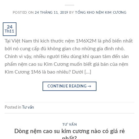
POSTED ON
24 THÁNG 11, 2019
BY
TỔNG KHO NỆM KIM CƯƠNG
24
Th11
Tại Việt Nam thì kích thước nệm 1M6X2M là phổ biến nhất
bởi nó cung cấp đủ không gian cho những gia đình nhỏ.
Chính vì vậy, nhiều người tiêu dùng khi quan tâm đến sản
phẩm nệm cao su Kim Cương muốn biết giá bán của nệm
Kim Cương 1M6 là bao nhiêu? Dưới […]
CONTINUE READING
→
Posted in
Tư vấn
TƯ VẤN
Dòng nệm cao su kim cương nào có giá rẻ
nhất?