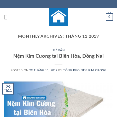
Skip
to
content
0
MONTHLY ARCHIVES:
THÁNG 11 2019
TƯ VẤN
Nệm Kim Cương tại Biên Hòa, Đồng Nai
POSTED ON
29 THÁNG 11, 2019
BY
TỔNG KHO NỆM KIM CƯƠNG
29
Th11