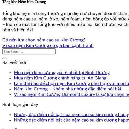
Tổng kho Nệm Kim Cương
Tổng kho nệm là trang thương mại điện tử chuyên doanh chăn g
dòng nệm cao su, nệm lò xo, nệm foam, nệm bông ép với mức gi
– luôn có mặt tại Tổng kho với nhiều mẫu mã, kích thước và ch
tâm và hiện đại.
Có nên lựa chọn nệm cao su Kim Cương?
Vì sao nệm Kim Cương có giá bán cạnh tranh
Bài viết mới
Mua nệm kim cương giá rẻ nhất tại Bình Dương
Mua nệm Kim Cương chính hãng tại An Giang
Làm thế nào để chọn nệm Kim Cương phù hợp với mọi lứ
Nệm Kim Cương – Khám phá những đặc điểm nổi bật
Vì sao nệm Kim Cương Diamond Luxury là sự lựa chọn h
Bình luận gần đây
Những đặc điểm nổi bật của nệm cao su kim cương hap
Những đặc điểm nổi bật của nệm cao su kim cương hap