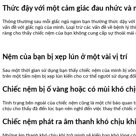
Thức đậy với một cảm giác đau nhức và 
Thông thường sau mỗi giấc ngủ ngon bạn thường thức dậy với 
vấn đề với giấc ngủ của mình. Loại trừ các vấn đề về bệnh lý 
ràng cho thấy chiếc nệm của bạn không cung cấp sự thoải mái
Nệm của bạn bị xẹp lún ở một vài vị trí
Sau một thời gian sử dụng bạn thấy chiếc nệm của mình bị võng
trên một tấm nệm bị xẹp lún kiến cho cơ thể người sử dụng đối
Chiếc nệm bị ố vàng hoặc có mùi khó ch
Tình trạng bên ngoài của chiếc nệm cũng là một chỉ báo quan 
chịu cho thấy đã đến lúc bạn nên nghĩ đến việc thay thế chiếc
Chiếc nệm phát ra âm thanh khó chịu khi
Những âm thanh khó chịu khi trở mình sẽ kiến bạn khó lòng có