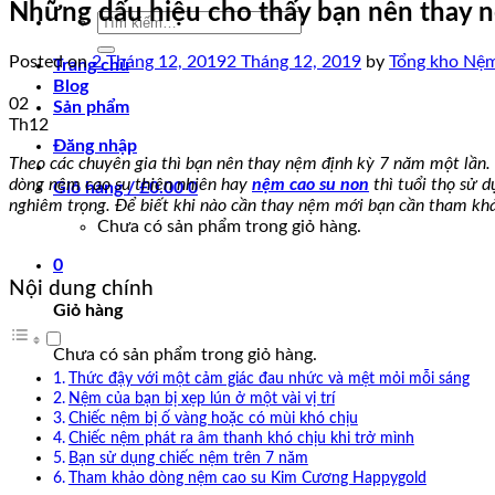
Những dấu hiệu cho thấy bạn nên thay 
Tìm
kiếm:
Posted on
2 Tháng 12, 2019
2 Tháng 12, 2019
by
Tổng kho Nệ
Trang chủ
Blog
02
Sản phẩm
Th12
Đăng nhập
Theo các chuyên gia thì bạn nên thay nệm định kỳ 7 năm một lần.
dòng nệm cao su thiên nhiên hay
nệm cao su non
thì tuổi thọ sử 
Giỏ hàng /
£
0.00
0
nghiêm trọng. Để biết khi nào cần thay nệm mới bạn cần tham khả
Chưa có sản phẩm trong giỏ hàng.
0
Nội dung chính
Giỏ hàng
Chưa có sản phẩm trong giỏ hàng.
Thức đậy với một cảm giác đau nhức và mệt mỏi mỗi sáng
Nệm của bạn bị xẹp lún ở một vài vị trí
Chiếc nệm bị ố vàng hoặc có mùi khó chịu
Chiếc nệm phát ra âm thanh khó chịu khi trở mình
Bạn sử dụng chiếc nệm trên 7 năm
Tham khảo dòng nệm cao su Kim Cương Happygold