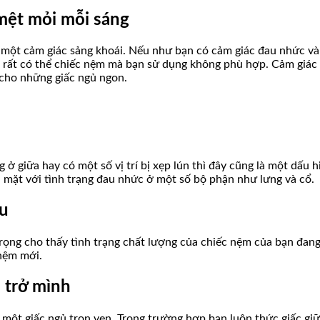
mệt mỏi mỗi sáng
một cảm giác sảng khoái. Nếu như bạn có cảm giác đau nhức và 
thì rất có thể chiếc nệm mà bạn sử dụng không phù hợp. Cảm giác
 cho những giấc ngủ ngon.
 ở giữa hay có một số vị trí bị xẹp lún thì đây cũng là một dấu
 mặt với tình trạng đau nhức ở một số bộ phận như lưng và cổ.
ịu
trọng cho thấy tình trạng chất lượng của chiếc nệm của bạn đa
 nệm mới.
 trở mình
 một giấc ngủ trọn vẹn. Trong trường hợp bạn luôn thức giấc gi