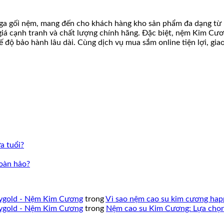
a gối nệm, mang đến cho khách hàng kho sản phẩm đa dạng từ nh
á cạnh tranh và chất lượng chính hãng. Đặc biệt, nệm Kim Cương
ế độ bảo hành lâu dài. Cùng dịch vụ mua sắm online tiện lợi, gi
a tuổi?
oàn hảo?
pygold - Nệm Kim Cương
trong
Vì sao nệm cao su kim cương hap
pygold - Nệm Kim Cương
trong
Nệm cao su Kim Cương: Lựa chọn 