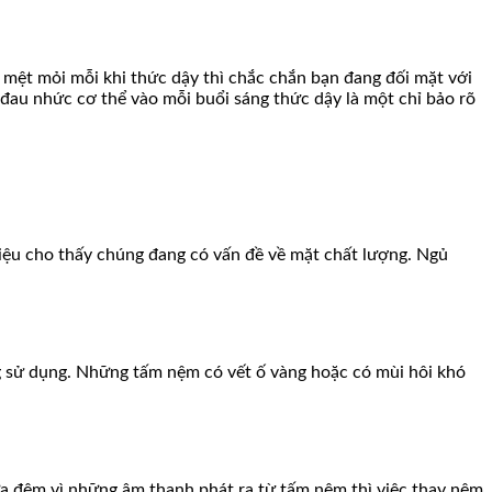
mệt mỏi mỗi khi thức dậy thì chắc chắn bạn đang đối mặt với
 đau nhức cơ thể vào mỗi buổi sáng thức dậy là một chỉ bảo rõ
 hiệu cho thấy chúng đang có vấn đề về mặt chất lượng. Ngủ
ng sử dụng. Những tấm nệm có vết ố vàng hoặc có mùi hôi khó
ữa đêm vì những âm thanh phát ra từ tấm nệm thì việc thay nệm